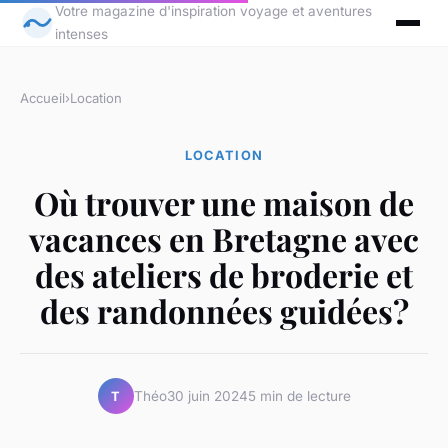
Votre magazine d'inspiration voyage et aventures
intenses
Accueil
›
Location
LOCATION
Où trouver une maison de
vacances en Bretagne avec
des ateliers de broderie et
des randonnées guidées?
Théo
30 juin 2024
5 min de lecture
T