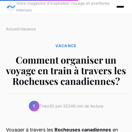
Votre magazine d'inspiration voyage et aventures
intenses
Accueil
›
Vacance
VACANCE
Comment organiser un
voyage en train à travers les
Rocheuses canadiennes?
Théo
30 juin 2024
6 min de lecture
T
Voyager à travers les
Rocheuses canadiennes
en