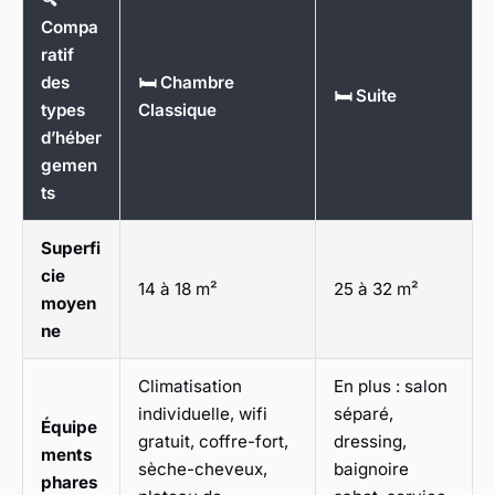
Compa
ratif
des
🛏️ Chambre
🛏️ Suite
types
Classique
d’héber
gemen
ts
Superfi
cie
14 à 18 m²
25 à 32 m²
moyen
ne
Climatisation
En plus : salon
individuelle, wifi
séparé,
Équipe
gratuit, coffre-fort,
dressing,
ments
sèche-cheveux,
baignoire
phares