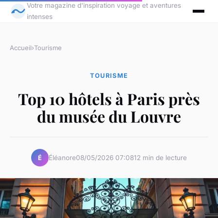
Votre magazine d'inspiration voyage et aventures
intenses
Accueil
›
Tourisme
TOURISME
Top 10 hôtels à Paris près
du musée du Louvre
Éléanore
08/05/2026 07:08
12 min de lecture
É